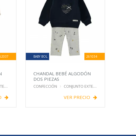
62037
BABY BOL
261034
N
CHANDAL BEBÉ ALGODÓN
DOS PIEZAS
IOR
CONFECCIÓN
CONJUNTO EXTERIOR
O
VER PRECIO