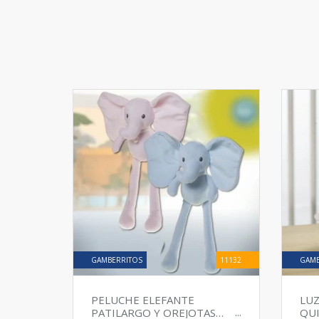
D
GAMBERRITOS
11132
GAMB
PELUCHE ELEFANTE
LUZ
PATILARGO Y OREJOTAS
QU