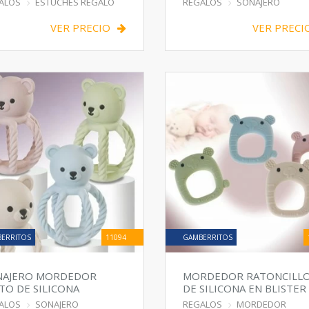
ALOS
ESTUCHES REGALO
REGALOS
SONAJERO
VER PRECIO
VER PRECI
ERRITOS
11094
GAMBERRITOS
NAJERO MORDEDOR
MORDEDOR RATONCILL
TO DE SILICONA
DE SILICONA EN BLISTER
ALOS
SONAJERO
REGALOS
MORDEDOR