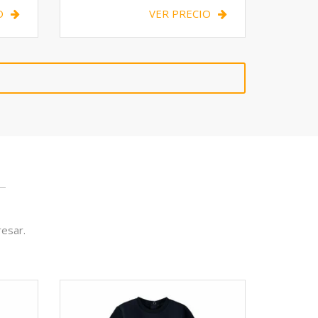
O
VER PRECIO
resar.