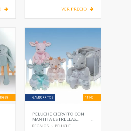
O
VER PRECIO
10988
GAMBERRITOS
11140
PELUCHE CIERVITO CON
MANTITA ESTRELLAS
CORALINA
REGALOS
PELUCHE