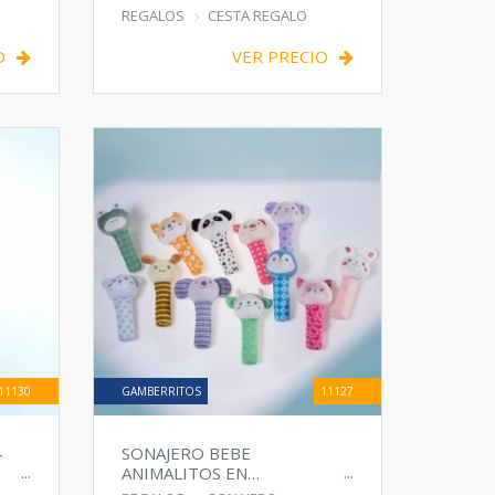
JUGUETES
REGALOS
CESTA REGALO
O
VER PRECIO
11130
GAMBERRITOS
11127
4
SONAJERO BEBE
ANIMALITOS EN
EXPOSITOR 12 SURTIDO