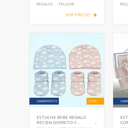
TACTO SUAVE
RE
REGALOS
PELUCHE
REG
VER PRECIO
GAMBERRITOS
11108
GAMB
ESTUCHE BEBE REGALO
EST
RECIEN GORRITO Y
CO
PATUCOS
ANI