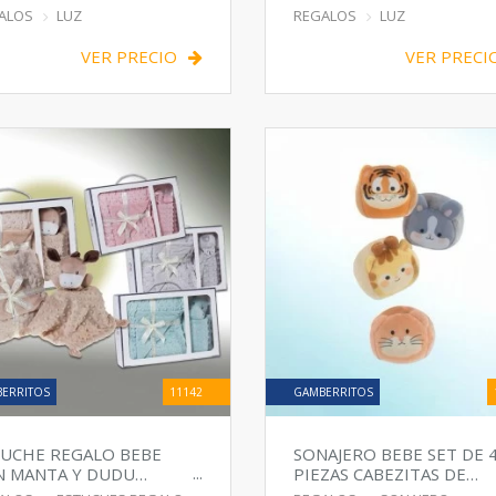
CARGABLE
COLORES
ALOS
LUZ
REGALOS
LUZ
VER PRECIO
VER PRECI
ERRITOS
11142
GAMBERRITOS
UCHE REGALO BEBE
SONAJERO BEBE SET DE 
N MANTA Y DUDU
PIEZAS CABEZITAS DE
MALES
ANIMAL