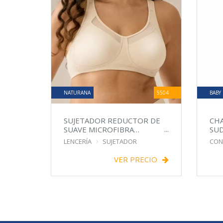
NATURANA
5504
BABY
SUJETADOR REDUCTOR DE
CH
SUAVE MICROFIBRA
SU
ADAPTABLE
LENCERÍA
SUJETADOR
CON
VER PRECIO