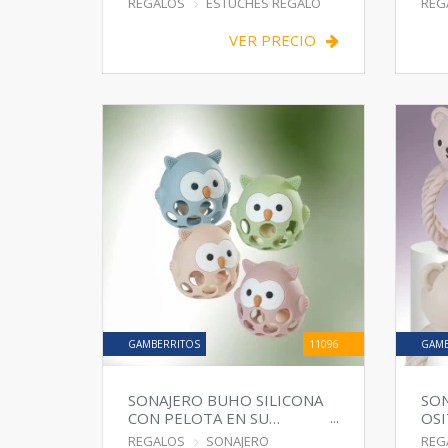
REGALOS
ESTUCHES REGALO
REG
VER PRECIO
GAMBERRITOS
11096
GAMB
SONAJERO BUHO SILICONA
SO
CON PELOTA EN SU
OSI
INTERIOR
REGALOS
SONAJERO
REG