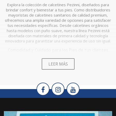
Explora la colección de calcetines Pezinni, diseñados para
brindar confort y bienestar a tus pies. Como distribuidores
mayoristas de calcetines sanitarios de calidad premium,
ofrecemos una amplia variedad de opciones para satisfacer
tus necesidades específicas. Desde calcetines orgánicos
hasta modelos con puño suave, nuestra línea Pezinni está
diseñada con materiales de primera calidad y tecnología
innovadora para garantizar una experiencia de uso sin igual.
Comodidad y Cuidado para los Pies de tus clientes
Los calcetines sanitarios Pezinni están diseñados para
LEER MÁS
proporcionar comodidad durante todo el día sin sacrificar la
salud de sus pies. Con un diseño que no aprieta y un puño
suave que evita la incomodidad, son ideales para aquellos
que buscan una solución cómoda y confiable para el cuidado
de sus pies. Además, los tejidos orgánicos garantizan una
experiencia natural y respetuosa con el medio ambiente.
En nuestra web puedes comprar Calcetines Pezzini al por
mayor y recíbelo en tu tienda en un plazo de 24/48h. Te
recomendamos visitar el catálogo y descubrir todos los
productos de la marca disponibles. Recuerda que puedes