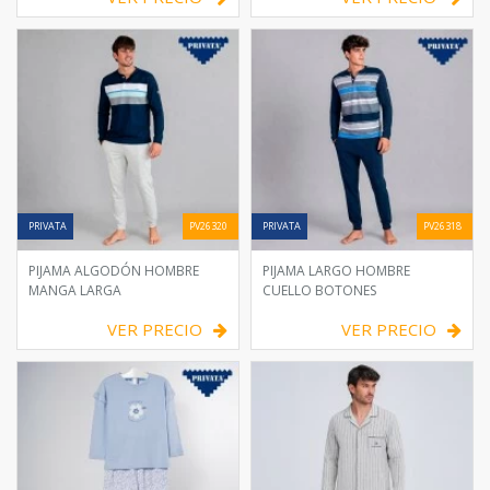
VER PRECIO
VER PRECIO
PRIVATA
PV26320
PRIVATA
PV26318
PIJAMA ALGODÓN HOMBRE
PIJAMA LARGO HOMBRE
MANGA LARGA
CUELLO BOTONES
VER PRECIO
VER PRECIO