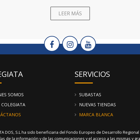
 estamos comprometidos a llevar esa calidad a tu negocio. Explora
estilos y tallas. Simplifica tu proceso de abastecimiento con noso
LEER MÁS
la calidad y elige a los mayores expertos en compra al por mayor 
ISTRIBUIDORES DE FABIO - CATÁLOGO DE PRODUCT
 accesorios de FABIO al por mayor y recíbelo en tu tienda en u
 marca disponibles. Recuerda que puedes ayudarte de la pestaña 
rápida y eficaz.
EGIATA
SERVICIOS
NES SOMOS
SUBASTAS
 COLEGIATA
NUEVAS TIENDAS
ÁCTANOS
MARCA BLANCA
A DOS, S.L ha sido beneficiaria del Fondo Europeo de Desarrollo Regional cu
ías de la información y de las comunicaciones y el acceso a las mismas y g