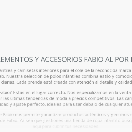
EMENTOS Y ACCESORIOS FABIO AL POR
antiles y camisetas interiores para el cole de la reconocida marca
eb. Nuestra selección de polos infantiles combina estilo y como
diarias. Cada prenda está creada con atención al detalle y calida
bio? Estás en el lugar correcto. Nos especializamos en la venta
r las últimas tendencias de moda a precios competitivos. Las cam
idad y ajuste perfecto, ideales para usar debajo de cualquier atu
 Fabio nos permite garantizar productos auténticos y genuinos e
de Fabio. Ya sea que gestiones una tienda de ropa infantil o bu
aquí para cubrir tus necesidades.