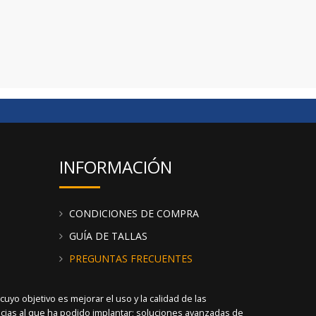
 nuestra categoría de polos infantiles y camisetas
tros y ofrece lo mejor a tus clientes. Elige la
de camisetas de Fabio
OS
n plazo de 24/48h. Te recomendamos visitar el
"filtros" para encontrar productos de forma más
INFORMACIÓN
CONDICIONES DE COMPRA
GUÍA DE TALLAS
PREGUNTAS FRECUENTES
yo objetivo es mejorar el uso y la calidad de las
racias al que ha podido implantar; soluciones avanzadas de