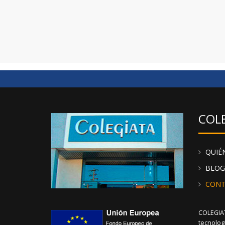
La calidad de Fabio se refleja en cada puntada, y
interiores para descubrir una gama diversa de 
autenticidad, elige 
D
En nuestra web puedes comprar complementos y
catálogo y descubrir todos los productos de la
COL
QUIÉ
BLOG
CONT
COLEGIAT
tecnolog