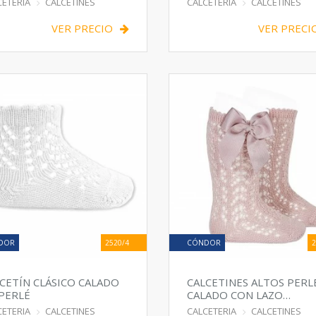
CETERIA
CALCETINES
CALCETERIA
CALCETINES
VER PRECIO
VER PRECI
DOR
2520/4
CÓNDOR
2
CETÍN CLÁSICO CALADO
CALCETINES ALTOS PERL
PERLÉ
CALADO CON LAZO
LATERAL
CETERIA
CALCETINES
CALCETERIA
CALCETINES