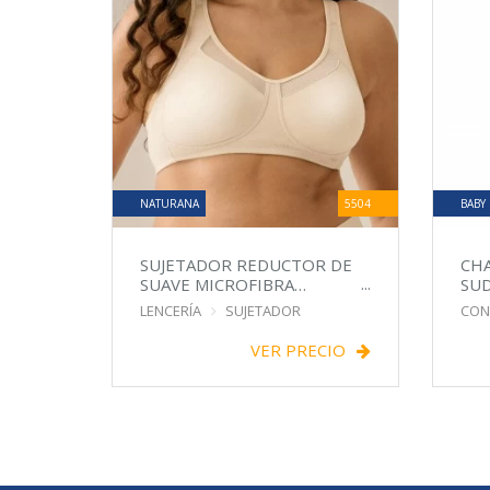
NATURANA
5504
BABY
SUJETADOR REDUCTOR DE
CH
SUAVE MICROFIBRA
SU
ADAPTABLE
LENCERÍA
SUJETADOR
CON
VER PRECIO