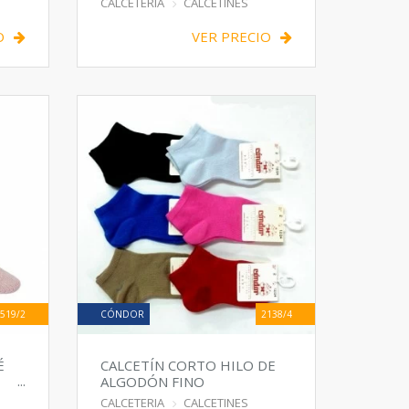
CALCETERIA
CALCETINES
O
VER PRECIO
519/2
CÓNDOR
2138/4
É
CALCETÍN CORTO HILO DE
ALGODÓN FINO
CALCETERIA
CALCETINES