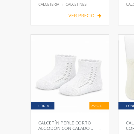
BAREFOOT
CALCETERIA
CALCETINES
CAL
VER PRECIO
CÓNDOR
2569/4
CÓN
CALCETÍN PERLE CORTO
CAL
ALGODÓN CON CALADO
CO
LATERAL
CE