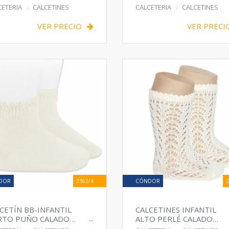
CETERIA
CALCETINES
CALCETERIA
CALCETINES
VER PRECIO
VER PRECI
DOR
2362/4
CÓNDOR
2
CETÍN BB-INFANTIL
CALCETINES INFANTIL
RTO PUÑO CALADO
ALTO PERLÉ CALADO
REMONIA
REGIONAL