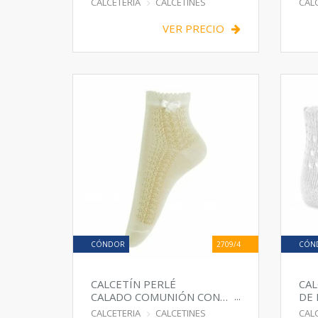
CALCETERIA
CALCETINES
CAL
VER PRECIO
CÓNDOR
2709/4
CÓN
CALCETÍN PERLÉ
CAL
CALADO COMUNIÓN CON
DE 
DETALLE LACITO
CALCETERIA
CALCETINES
CAL