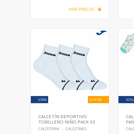
VER PRECIO
JOMA
JS14108
SOXL
CALCETÍN DEPORTIVO
CAL
TOBILLERO NIÑO PACK X3
FAN
PA
CALCETERIA
CALCETINES
CAL