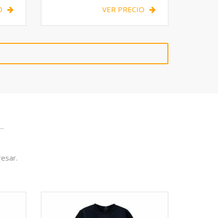
O
VER PRECIO
resar.