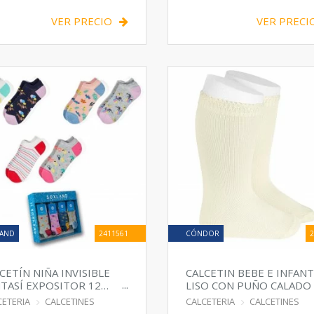
VER PRECIO
VER PRECI
AND
2411561
CÓNDOR
2
CETÍN NIÑA INVISIBLE
CALCETIN BEBE E INFANT
TASÍ EXPOSITOR 12
LISO CON PUÑO CALADO
RES
CETERIA
CALCETINES
CALCETERIA
CALCETINES