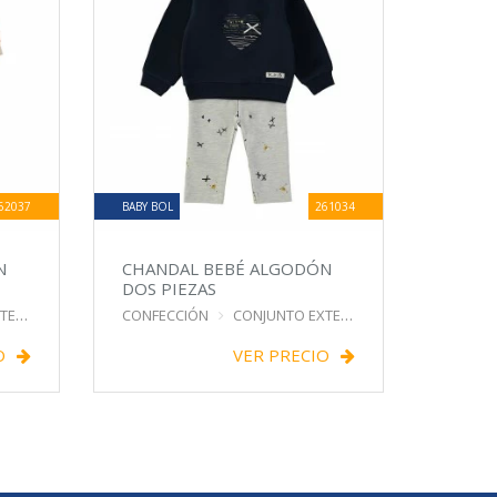
62037
BABY BOL
261034
N
CHANDAL BEBÉ ALGODÓN
DOS PIEZAS
IOR
CONFECCIÓN
CONJUNTO EXTERIOR
O
VER PRECIO