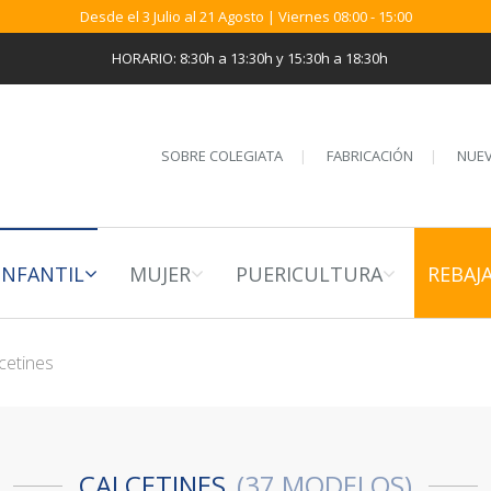
Desde el 3 Julio al 21 Agosto | Viernes 08:00 - 15:00
HORARIO: 8:30h a 13:30h y 15:30h a 18:30h
SOBRE COLEGIATA
FABRICACIÓN
NUEV
INFANTIL
MUJER
PUERICULTURA
REBAJ
cetines
CALCETINES