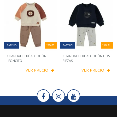
BABY BOL
262037
BABY BOL
261034
CHANDAL BEBÉ ALGODÓN
CHANDAL BEBÉ ALGODÓN DOS
LEONCITO
PIEZAS
VER PRECIO
VER PRECIO