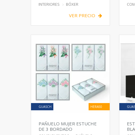
BOTÓN
UN
INTERIORES
BÓXER
COM
VER PRECIO
GUASCH
HERA50
GUA
PAÑUELO MUJER ESTUCHE
ES
DE 3 BORDADO
BLA