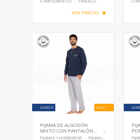
COMPLEMENTOS
PAÑUELO
COM
VER PRECIO
GUASCH
PZ421
GUA
PIJAMA DE ALGODÓN
PIJ
MIXTO CON PANTALÓN
POP
TELA
10
PIJAMAS Y HOMEWEAR
PIJAMA
PIJ