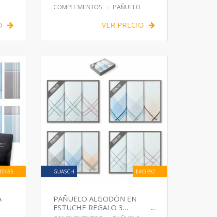
PRESTIGE
COMPLEMENTOS
PAÑUELO
O
VER PRECIO
10495
GUASCH
EROS92
A
PAÑUELO ALGODÓN EN
ESTUCHE REGALO 3
UNIDADES