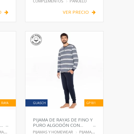
COMPLEMENTOS
PAÑUELO
O
VER PRECIO
 RAYA
GUASCH
GP181
PIJAMA DE RAYAS DE FINO Y
PURO ALGODÓN CON
PUÑOS
MA
PIJAMAS Y HOMEWEAR
PIJAMA