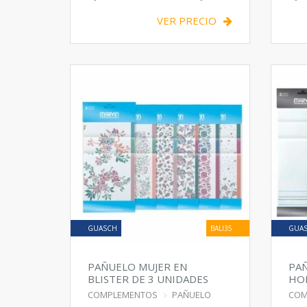
VER PRECIO
GUASCH
BALI35
GUA
PAÑUELO MUJER EN
PA
BLISTER DE 3 UNIDADES
HOM
UN
COMPLEMENTOS
PAÑUELO
COM