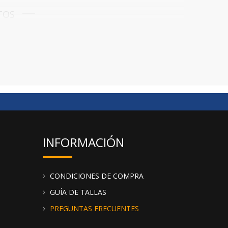
TOS
 últimos años, hemos añadido pijamas de hombre
rcado.
Te recomendamos visitar el catálogo y descubrir
ntrar productos de forma más rápida y eficaz.
INFORMACIÓN
CONDICIONES DE COMPRA
GUÍA DE TALLAS
PREGUNTAS FRECUENTES