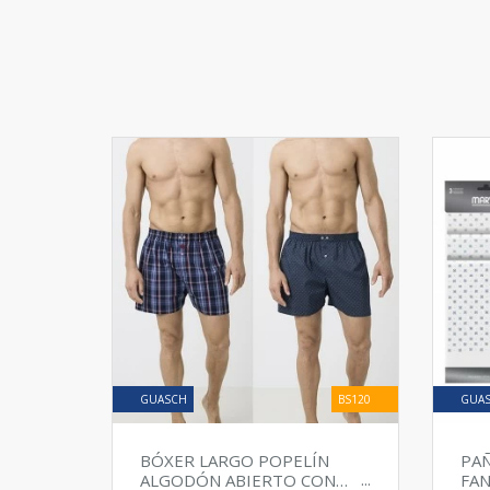
GUASCH
BS120
GUA
BÓXER LARGO POPELÍN
PA
ALGODÓN ABIERTO CON
FAN