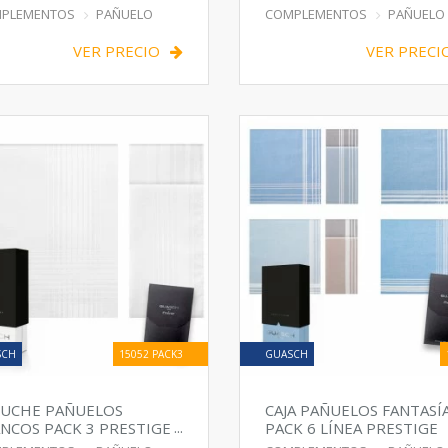
IDADES
ESTUCHE 6
PLEMENTOS
PAÑUELO
COMPLEMENTOS
PAÑUELO
VER PRECIO
VER PRECI
SCH
15052 PACK3
GUASCH
TUCHE PAÑUELOS
CAJA PAÑUELOS FANTASÍ
NCOS PACK 3 PRESTIGE
PACK 6 LÍNEA PRESTIGE