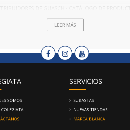
STRIBUIDORES DE GUASCH - CATÁLOGO DE PRODUC
 con diferente acabados, tejidos y formas de packaging. En los
 en cada temporada hay novedades según las tendencias del me
LEER MÁS
 al por mayor y recibirlos en tu tienda en un plazo de 24/48h. 
 Recuerda que puedes ayudarte de la pestaña "filtros" para enco
EGIATA
SERVICIOS
NES SOMOS
SUBASTAS
 COLEGIATA
NUEVAS TIENDAS
ÁCTANOS
MARCA BLANCA