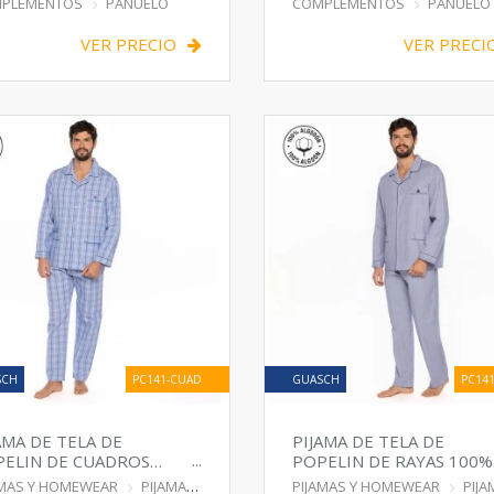
PLEMENTOS
PAÑUELO
COMPLEMENTOS
PAÑUELO
VER PRECIO
VER PRECI
SCH
PC141-CUAD
GUASCH
PC141
AMA DE TELA DE
PIJAMA DE TELA DE
ELIN DE CUADROS
POPELIN DE RAYAS 100%
0% ALGODÓN
ALGODÓN
AMAS Y HOMEWEAR
PIJAMA
PIJAMAS Y HOMEWEAR
PIJA