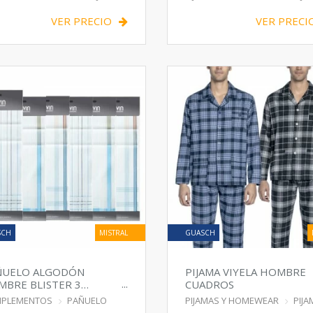
VER PRECIO
VER PRECI
SCH
MISTRAL
GUASCH
ÑUELO ALGODÓN
PIJAMA VIYELA HOMBRE
BRE BLISTER 3
CUADROS
IDADES
PLEMENTOS
PAÑUELO
PIJAMAS Y HOMEWEAR
PIJA