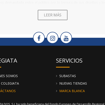
muy demandada entre el público por la ternura de sus diseños y 
s de encaje. Además, fabrican las
prendas coordinadas
pudiendo e
ta forma, los clientes podrán comprar varios artículos a juego,
LEER MÁS
padres les gusta vestir a los hermanos de forma similar.
 muy buena idea porque aparte de ayudar a que el cliente compre
escaparate y llamarán la atención de todos tus clientes. Te rec
e cada conjunto o vestido, encontrarás una foto general del artíc
es, todas incluyen la composición para que puedas valorar el tipo
EGIATA
SERVICIOS
NES SOMOS
SUBASTAS
 COLEGIATA
NUEVAS TIENDAS
ÁCTANOS
MARCA BLANCA
A DOS, S.L ha sido beneficiaria del Fondo Europeo de Desarrollo Regional cu