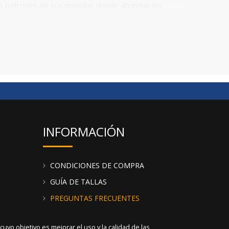
los patrones de sus prendas donde abundan los
ncontrar vestidos de niña, vestidos de bebé y
 algo que ahora está muy de moda ya que a muchos
 una segunda prenda -para tener el juego- los
omendamos echar un vistazo a todos los
productos
ulo y un detalle del estampado para que puedas
 de tejido del que están compuestos los productos.
INFORMACIÓN
CONDICIONES DE COMPRA
GUÍA DE TALLAS
PREGUNTAS FRECUENTES
yo objetivo es mejorar el uso y la calidad de las