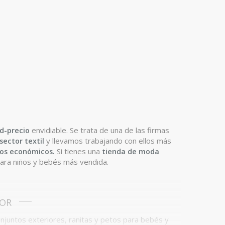
ad-precio
envidiable.
Se trata de una de las firmas
sector textil
y llevamos trabajando con ellos más
ios económicos.
Si tienes una
tienda de moda
para niños y bebés más vendida.
YOR
njuntos exteriores, ranitas y petos para bebés y