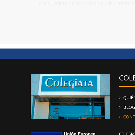
niños. La línea de productos de BabyFerr es 
volantes, apliques de lazos, puntillas y detalle
conjuntos de niño con el mismo estampado. De es
Comprar familias de producto relacionadas es
productos de la misma familia lucen mucho en el 
de la marca Babyferr
. Dentro de la ficha d
apreciarlo mejor. Al tratarse de prendas infantil
COL
QUIÉ
BLOG
CONT
COLEGIAT