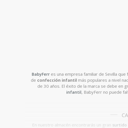
BabyFerr
es una empresa familiar de Sevilla que
de
confección infantil
más populares a nivel nac
de 30 años. El éxito
de la marca se debe en gr
infantil
, BabyFerr no puede fal
CA
En nuestro almacén encontrarás un gran
surtido