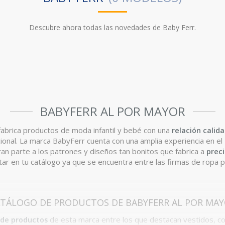
Descubre ahora todas las novedades de Baby Ferr.
BABYFERR AL POR MAYOR
 fabrica productos de moda infantil y bebé con una
relación calid
ional. La marca BabyFerr cuenta con una amplia experiencia en el
an parte a los patrones y diseños tan bonitos que fabrica a
prec
tar en tu catálogo ya que se encuentra entre las firmas de ropa 
TÁLOGO DE PRODUCTOS DE BABYFERR AL POR MA
 de productos
de esta marca entre los que destacan vestidos, co