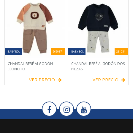
BABY BOL
262037
BABY BOL
261034
CHANDAL BEBÉ ALGODÓN
CHANDAL BEBÉ ALGODÓN DOS
LEONCITO
PIEZAS
VER PRECIO
VER PRECIO