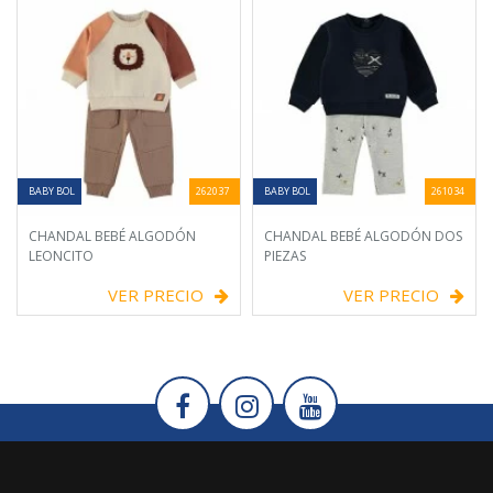
BABY BOL
262037
BABY BOL
261034
CHANDAL BEBÉ ALGODÓN
CHANDAL BEBÉ ALGODÓN DOS
LEONCITO
PIEZAS
VER PRECIO
VER PRECIO