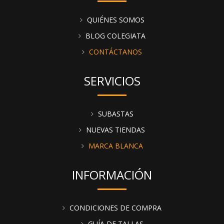
recomendamos visitar el catálogo y descubrir todos los
productos de la marca disponibles. Recuerda que puedes
ayudarte de la pestaña "filtros" para encontrar productos
QUIÉNES SOMOS
de forma más rápida y eficaz.
BLOG COLEGIATA
CONTÁCTANOS
SERVICIOS
SUBASTAS
NUEVAS TIENDAS
MARCA BLANCA
INFORMACIÓN
CONDICIONES DE COMPRA
GUÍA DE TALLAS