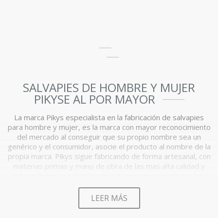
SALVAPIES DE HOMBRE Y MUJER
PIKYSE AL POR MAYOR
La marca Pikys especialista en la fabricación de salvapies
para hombre y mujer, es la marca con mayor reconocimiento
del mercado al conseguir que su propio nombre sea un
genérico y el consumidor, asocie el producto al nombre de la
propia marca. Pikys sigue fabricando de forma artesanal, con
materias primas y mano de obra de las mas alta calidad y
tienen la mayor colección de salvapies para proteger los
pies de forma invisible.
LEER MÁS
PIKYS, SALVAPIES AL POR MAYOR