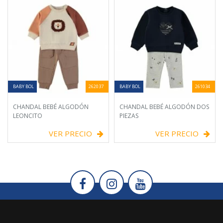
BABY BOL
262037
BABY BOL
261034
CHANDAL BEBÉ ALGODÓN
CHANDAL BEBÉ ALGODÓN DOS
LEONCITO
PIEZAS
VER PRECIO
VER PRECIO