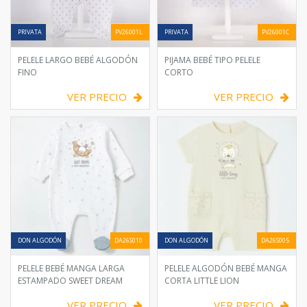
PRIVATA
PV26001L
PRIVATA
PV26001C
PELELE LARGO BEBÉ ALGODÓN
PIJAMA BEBÉ TIPO PELELE
FINO
CORTO
VER PRECIO
VER PRECIO
DON ALGODÓN
DA26S010
DON ALGODÓN
DA26S005
PELELE BEBÉ MANGA LARGA
PELELE ALGODÓN BEBÉ MANGA
ESTAMPADO SWEET DREAM
CORTA LITTLE LION
VER PRECIO
VER PRECIO