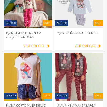
SANTORO
62409
SANTORO
56621
PIJAMA INFANTIL MUÑECA
PIJAMA NIÑA LARGO THE DUET
GORJOUS SANTORO
VER PRECIO
VER PRECIO
SANTORO
55513
SANTORO
55593
PIJAMA CORTO MUJER DIBUJO
PIJAMA NIÑA MANGA LARGA