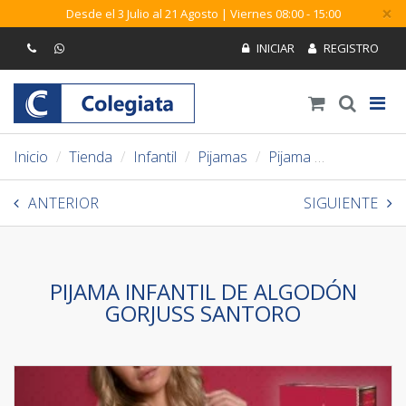
×
Desde el 3 Julio al 21 Agosto | Viernes 08:00 - 15:00
Inicio
Tienda
Infantil
Pijamas
Pijama
Pijama infa
ANTERIOR
SIGUIENTE
PIJAMA INFANTIL DE ALGODÓN
GORJUSS SANTORO