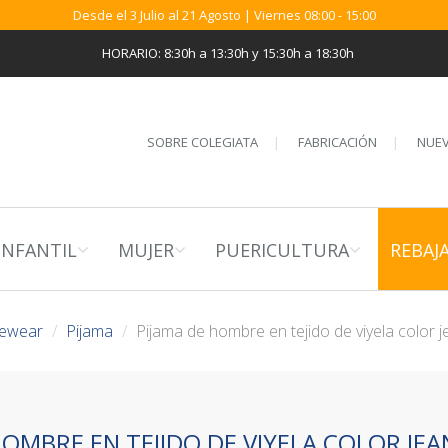
Desde el 3 Julio al 21 Agosto | Viernes 08:00 - 15:00
HORARIO: 8:30h a 13:30h y 15:30h a 18:30h
SOBRE COLEGIATA
FABRICACIÓN
NUEV
INFANTIL
MUJER
PUERICULTURA
REBAJ
mewear
Pijama
Pijama de hombre en tejido de viyela color 
HOMBRE EN TEJIDO DE VIYELA COLOR JE