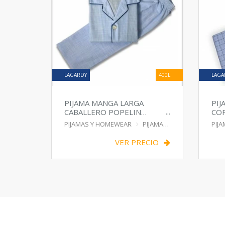
LAGARDY
400L
LAGA
PIJAMA MANGA LARGA
PI
CABALLERO POPELIN
COR
ABIERTO RAYA
PIJAMAS Y HOMEWEAR
PIJAMA
PIJ
VER PRECIO