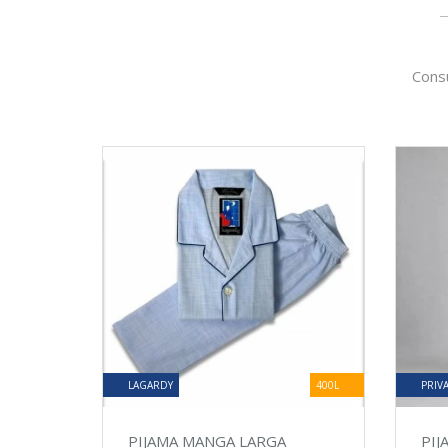
Consu
LAGARDY
400L
PRIV
PIJAMA MANGA LARGA
PI