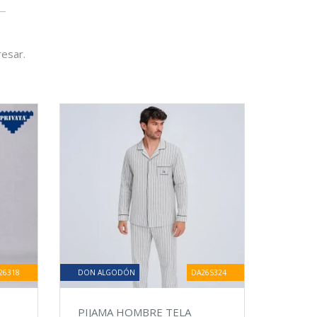
resar.
26318
DON ALGODÓN
DA26S324
PIJAMA HOMBRE TELA