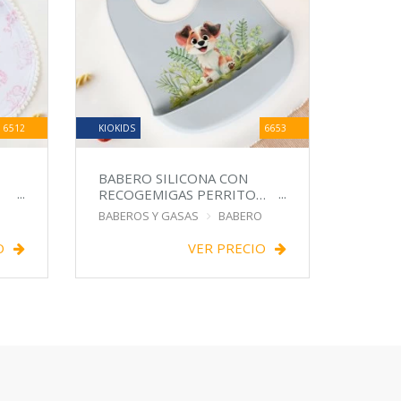
6512
KIOKIDS
6653
BABERO SILICONA CON
RECOGEMIGAS PERRITO
CELESTE
BABEROS Y GASAS
BABERO
O
VER PRECIO