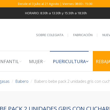
Desde el 3 Julio al 21 Agosto | Viernes 08:00 - 15:00
HORARIO: 8:30h a 13:30h y 15:30h a 18:30h
SOBRE COLEGIATA
FABRICACIÓN
NUEV
INFANTIL
MUJER
PUERICULTURA
REBAJ
gasas
Babero
Babero bebe pack 2 unidades gris con cuch
BE PACK 2 UNIDADES GRIS CON CUCHARI