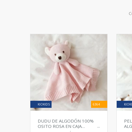
C
KIOKIDS
6364
KIOK
DUDU DE ALGODÓN 100%
PEL
OSITO ROSA EN CAJA
ALG
REGALO
RE