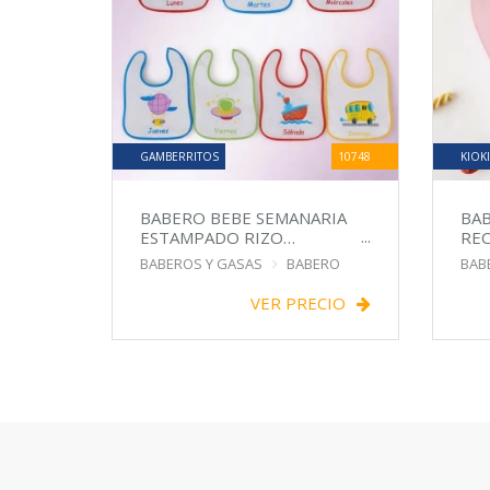
GAMBERRITOS
10748
KIOK
BABERO BEBE SEMANARIA
BAB
ESTAMPADO RIZO
REC
IMPERMEABLE
BABEROS Y GASAS
BABERO
BAB
VER PRECIO