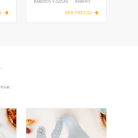
BABEROS Y GASAS
BABERO
O
VER PRECIO
resar.