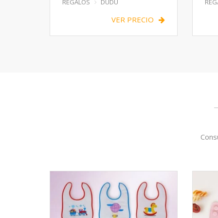
REGALOS
DUDÚ
REG
VER PRECIO
Consu