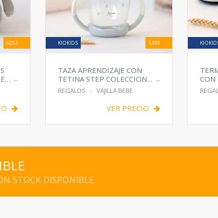
6053
KIOKIDS
5399
KIOKID
IS
TAZA APRENDIZAJE CON
TERM
 EN
TETINA STEP COLECCION
CON
GRIS
GRIS
REGALOS
VAJILLA BEBE
REGA
IO
VER PRECIO
IBLE
N STOCK DISPONIBLE.