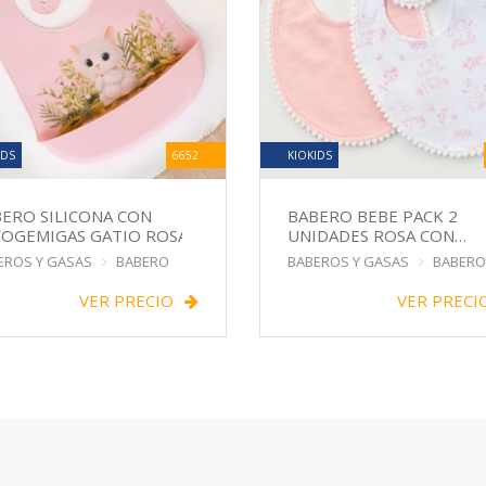
IDS
6652
KIOKIDS
ERO SILICONA CON
BABERO BEBE PACK 2
OGEMIGAS GATIO ROSA
UNIDADES ROSA CON
CUCHARITA
EROS Y GASAS
BABERO
BABEROS Y GASAS
BABERO
VER PRECIO
VER PRECI