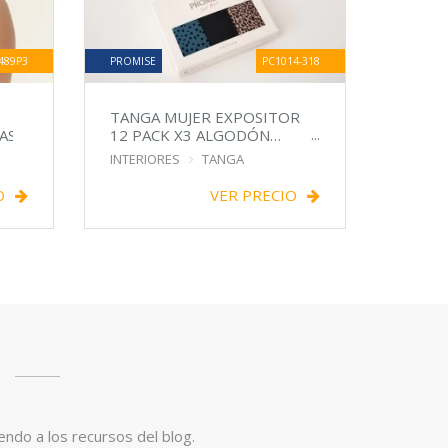
489P3
PROMISE
PC1014-318
TANGA MUJER EXPOSITOR
AS
12 PACK X3 ALGODÓN
SURTIDAS
INTERIORES
TANGA
O
VER PRECIO
endo a los recursos del blog.