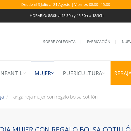
Desde el 3 Julio al 21 Agosto | Viernes 08:00 - 15:00
HORARIO: 8:30h a 13:30h y 15:30h a 18:30h
SOBRE COLEGIATA
FABRICACIÓN
NUEV
INFANTIL
MUJER
PUERICULTURA
REBAJ
ga
Tanga roja mujer con regalo bolsa cotillón
OJA MUJER CON REGALO BOLSA COTILL