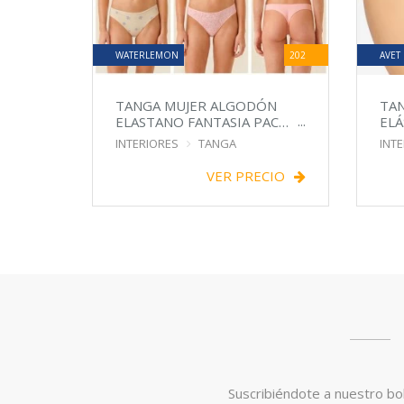
WATERLEMON
202
AVET
TANGA MUJER ALGODÓN
TAN
ELASTANO FANTASIA PACK
ELÁ
X3
INTERIORES
TANGA
INT
VER PRECIO
Suscribiéndote a nuestro bol