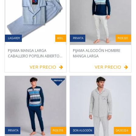
LAGARDY
400L
PRIVATA
PV26320
PIJAMA MANGA LARGA
PIJAMA ALGODÓN HOMBRE
CABALLERO POPELIN ABIERTO
MANGA LARGA
RAYA
VER PRECIO
VER PRECIO
PRIVATA
PV26318
DON ALGODÓN
DA26S324